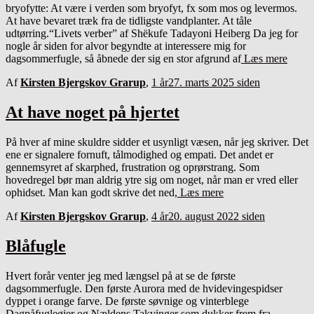
bryofytte: At være i verden som bryofyt, fx som mos og levermos.
At have bevaret træk fra de tidligste vandplanter. At tåle
udtørring.“Livets verber” af Shëkufe Tadayoni Heiberg Da jeg for
nogle år siden for alvor begyndte at interessere mig for
dagsommerfugle, så åbnede der sig en stor afgrund af
Læs mere
Af
Kirsten Bjergskov Grarup
,
1 år
27. marts 2025
siden
At have noget på hjertet
På hver af mine skuldre sidder et usynligt væsen, når jeg skriver. Det
ene er signalere fornuft, tålmodighed og empati. Det andet er
gennemsyret af skarphed, frustration og oprørstrang. Som
hovedregel bør man aldrig ytre sig om noget, når man er vred eller
ophidset. Man kan godt skrive det ned,
Læs mere
Af
Kirsten Bjergskov Grarup
,
4 år
20. august 2022
siden
Blåfugle
Hvert forår venter jeg med længsel på at se de første
dagsommerfugle. Den første Aurora med de hvidevingespidser
dyppet i orange farve. De første søvnige og vinterblege
Dagpåfugleøjer og Nældens Takvinger som dukker frem fra