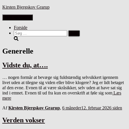
Kirsten Bjergskov Grarup
Skift navigation
Forside
Søg
efter:
Generelle
Vidste du, at….
… nogen formår at bevæge sig fuldstændig selvsikkert igennem
livet uden at tilegne sig viden eller blive klogere? Jeg er lidt betaget
af den evne. Evnen til at være skråsikker, selv uden at have sat sig
ind i emnet. Evnen til ud fra kun en overskrift at føle sig som
Læs
mere
Af
Kirsten Bjergskov Grarup
,
6 måneder
12. februar 2026
siden
Verden vokser