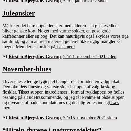
Af
Kirsten Bjergskov Grarup
,
5 år
2. januar 2022
siden
Juleønsker
Måske er det bare noget der sker med alderen – at ønskesedlen
bliver ganske kort. Noget med varme sokker, en pose gode
kaffebønner eller en bog. Det kan naturligvis også skyldes vores rige
samfund, og at man rent materielt generelt ikke rigtig mangler så
meget. Men der er forskel på
Læs mere
Af
Kirsten Bjergskov Grarup
,
5 år
21. december 2021
siden
November-blues
I hver eneste ledige lygtepæl hænger der for tiden en valgplakat.
Demokratiets fineste og værste sider i suppen af valgflæsk og
floskler. Tilsæt suppen ingredienser i form af rygklapperi og fælles
bashing på alt udefrakommende, og jeg får kvalme af både suppen
og niveauet af både kandidaternes og debattørernes indsigt
Læs
mere
Af
Kirsten Bjergskov Grarup
,
5 år
15. november 2021
siden
“Hjælp dyrene i naturprojekter”