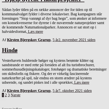
Sådan lyder titlen på en række annoncer der for tiden op til
kommunalvalget fylder i diverse lokalaviser. Bag kampagnen står
foreningen “Stop vanrøgt af dyr bag hegn”, som ønsker at informere
om konsekvenserne for dyrene i de nuværende naturprojekter samt
de kommende Naturnationalparker. Annoncen er sat stort op i
halvsidesformat,
Læs mere
Af
Kirsten Bjergskov Grarup
,
5 år
2. november 2021
siden
Hindø
Vesterhavets buldrende bølger og kystens berømte klitter og
sandstrande er med rette på forsiden af alt fra turistbrochurer,
sommerhusudlejningskataloger, fotobøger og dramatiske beretninger
om skibsforlis og fiskere. Og der er virkelig fascinerende
naturkræfter på spil, når endnu en storm ændrer på kystens
udseende, og sandet piskes ind i alle sprækker,
Læs mere
Af
Kirsten Bjergskov Grarup
,
5 år
7. oktober 2021
siden
Indlægsinddeling
1
2
3
Næste
Seneste indlæg