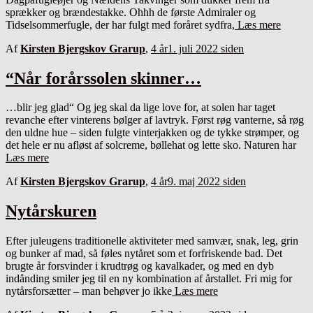
sprækker og brændestakke. Ohhh de første Admiraler og
Tidselsommerfugle, der har fulgt med foråret sydfra,
Læs mere
Af
Kirsten Bjergskov Grarup
,
4 år
1. juli 2022
siden
“Når forårssolen skinner…
…blir jeg glad“ Og jeg skal da lige love for, at solen har taget
revanche efter vinterens bølger af lavtryk. Først røg vanterne, så røg
den uldne hue – siden fulgte vinterjakken og de tykke strømper, og
det hele er nu afløst af solcreme, bøllehat og lette sko. Naturen har
Læs mere
Af
Kirsten Bjergskov Grarup
,
4 år
9. maj 2022
siden
Nytårskuren
Efter juleugens traditionelle aktiviteter med samvær, snak, leg, grin
og bunker af mad, så føles nytåret som et forfriskende bad. Det
brugte år forsvinder i krudtrøg og kavalkader, og med en dyb
indånding smiler jeg til en ny kombination af årstallet. Fri mig for
nytårsforsætter – man behøver jo ikke
Læs mere