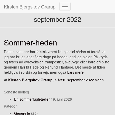
Kirsten Bjergskov Grarup
Skift
navigation
september 2022
Sommer-heden
Denne sommer har faktisk været lidt speciel sådan at forstå, at
jeg har brugt langt flere dage på heden, end jeg plejer. På kryds
og tværs ad dyreveksler, trampestier, skovveje eller bare off-piste
gennem Harrild Hede og Nørlund Plantage. Det meste af tiden
heldigvis i solskin og tørvejr, men også
Læs mere
Af
Kirsten Bjergskov Grarup
,
4 år
20. september 2022
siden
Seneste indlæg
En sommerfugletæller
19. juni 2026
Kategori
Generelle
(25)