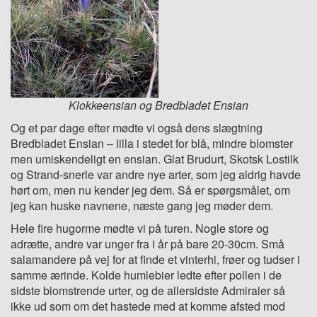
Klokkeensian og Bredbladet Ensian
Og et par dage efter mødte vi også dens slægtning
Bredbladet Ensian – lilla i stedet for blå, mindre blomster
men umiskendeligt en ensian. Glat Brudurt, Skotsk Lostilk
og Strand-snerle var andre nye arter, som jeg aldrig havde
hørt om, men nu kender jeg dem. Så er spørgsmålet, om
jeg kan huske navnene, næste gang jeg møder dem.
Hele fire hugorme mødte vi på turen. Nogle store og
adrætte, andre var unger fra i år på bare 20-30cm. Små
salamandere på vej for at finde et vinterhi, frøer og tudser i
samme ærinde. Kolde humlebier ledte efter pollen i de
sidste blomstrende urter, og de allersidste Admiraler så
ikke ud som om det hastede med at komme afsted mod