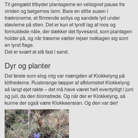
Til gengæld tilbyder plantagerne en velsignet pause fra
vinden og bølgernes larm. Bare en stille susen i
trækronerne, et flimrende sollys og sandets lyd under
støvlerne på stien. Det er kun et tyndt lag af mos og
formuldede nåle, der dækker det flyvesand, som plantagen
holder på, og når træerne vælter rejser rodkagen sig som
en tynd flage.
Det er svært at stå fast i sand.
Dyr og planter
Det første som slog mig var mængden af Klokkelyng på
klithederne. Rustorange tæpper af afblomstret Klokkelyng
så langt øjet rakte – det må have været helt eventyrligt i juni
og juli, da den blomstrede. Og når der er Klokkelyng, så
kunne der også være Klokkeensian. Og den var der!