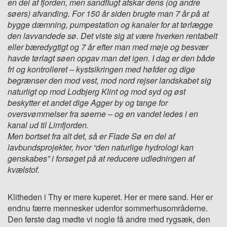
en del af fjorden, men sandflugt afskar dens (og andre
søers) afvanding. For 150 år siden brugte man 7 år på at
bygge dæmning, pumpestation og kanaler for at tørlægge
den lavvandede sø. Det viste sig at være hverken rentabelt
eller bæredygtigt og 7 år efter man med møje og besvær
havde tørlagt søen opgav man det igen. I dag er den både
fri og kontrolleret – kystsikringen med høfder og dige
begrænser den mod vest, mod nord rejser landskabet sig
naturligt op mod Lodbjerg Klint og mod syd og øst
beskytter et andet dige Agger by og tange for
oversvømmelser fra søerne – og en vandet ledes i en
kanal ud til Limfjorden.
Men bortset fra alt det, så er Flade Sø en del af
lavbundsprojekter, hvor “den naturlige hydrologi kan
genskabes” i forsøget på at reducere udledningen af
kvælstof.
Klitheden i Thy er mere kuperet. Her er mere sand. Her er
endnu færre mennesker udenfor sommerhusområderne.
Den første dag mødte vi nogle få andre med rygsæk, den