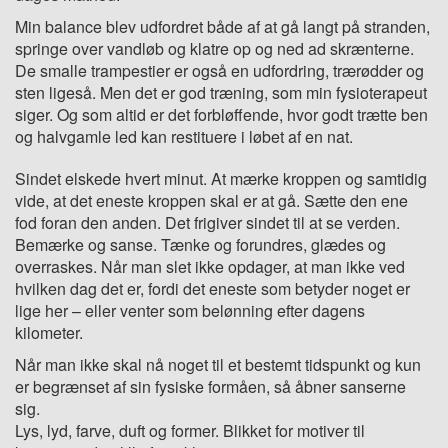
Min balance blev udfordret både af at gå langt på stranden,
springe over vandløb og klatre op og ned ad skrænterne.
De smalle trampestier er også en udfordring, trærødder og
sten ligeså. Men det er god træning, som min fysioterapeut
siger. Og som altid er det forbløffende, hvor godt trætte ben
og halvgamle led kan restituere i løbet af en nat.
Sindet elskede hvert minut. At mærke kroppen og samtidig
vide, at det eneste kroppen skal er at gå. Sætte den ene
fod foran den anden. Det frigiver sindet til at se verden.
Bemærke og sanse. Tænke og forundres, glædes og
overraskes. Når man slet ikke opdager, at man ikke ved
hvilken dag det er, fordi det eneste som betyder noget er
lige her – eller venter som belønning efter dagens
kilometer.
Når man ikke skal nå noget til et bestemt tidspunkt og kun
er begrænset af sin fysiske formåen, så åbner sanserne
sig.
Lys, lyd, farve, duft og former. Blikket for motiver til