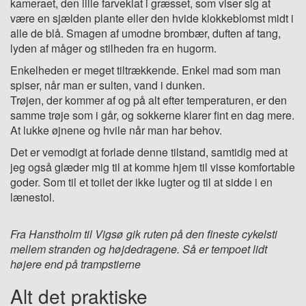
kameraet, den lille farveklat i græsset, som viser sig at
være en sjælden plante eller den hvide klokkeblomst midt i
alle de blå. Smagen af umodne brombær, duften af tang,
lyden af måger og stilheden fra en hugorm.
Enkelheden er meget tiltrækkende. Enkel mad som man
spiser, når man er sulten, vand i dunken.
Trøjen, der kommer af og på alt efter temperaturen, er den
samme trøje som i går, og sokkerne klarer fint en dag mere.
At lukke øjnene og hvile når man har behov.
Det er vemodigt at forlade denne tilstand, samtidig med at
jeg også glæder mig til at komme hjem til visse komfortable
goder. Som til et toilet der ikke lugter og til at sidde i en
lænestol.
Fra Hanstholm til Vigsø gik ruten på den fineste cykelsti
mellem stranden og højdedragene. Så er tempoet lidt
højere end på trampstierne
Alt det praktiske