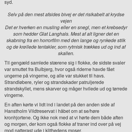
syd.
Selv på den mest afsides bivej er det risikabelt at krydse
vejen
Det er hverken en musling eller en snegl, men et krebsedyr
som hedder Glat Langhals. Mest af alt ligner det en
skabning fra en horrorfilm med den lange og rynkede stilk
og de krøllede tentakler, som rytmisk trækkes ud og ind af
skallen.
Til gengæld samlede stærene sig i flokke, de sidste svaler
var smuttet fra Bulbjerg, hvor også riderne havde fået
ungerne på vingerne, og alle var stukket til havs.
Strandløbere, ryler og strandskader patruljerede
strandskyllet, mens skarver og måger hvilede ud og tørrede
vingerne.
En aften kørte vi lidt ind i landet på den anden side af
Hanstholm Vildtreservat i håbet om at se/høre
kronhjortene. Og ikke nok med at vi hørte dem både aften
og morgen, der kom også flokke af traner ind over på vej
mod natterast ude i klithedens moser.