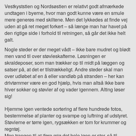
Vestkyststien og Nordsøstien er relativt godt afmærkede
undtagen i byerne, hvor man godt kunne være en smule
mere generøs med skiltene. Men det lykkedes at finde vej
uden at gå ret meget forkert – så længe man har havet på
den rigtige side i forhold til retningen, så går det ikke helt
galt.
Nogle steder er der meget vådt – ikke bare mudret og blødt
men vand til over støvleskafterne. Løsningen er
skraldeposer, som man trækker op til midt på læggen og
satser på, at det er tilstrækkeligt. Andre steder skal man
over udløbet af en å eller vandløb på stranden – her kan
drivtømmer være en god hjælp, hvis man altså ikke bare
hiver sokker og støvler af og vader igennem. Alting løser
sig!
Hjemme igen ventede sortering af flere hundrede fotos,
bestemmelse af planter og svampe og luftning af udstyret.
Støvlerne er tørre igen, rygsækken er tom for krummer og
regntøj.
Men trangen til at iføre mig det hele igen er stor, så til