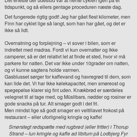
Det eneste der udestod var at hente cyklen igen på et
tidspunkt, og så ellers gentage proceduren næste dag.
Det fungerede rigtig godt! Jeg har gået flest kilometer, men
Finn har cyklet lige så langt, som han har gået, og det er
ikke så lidt.
Overnatning og forplejning – vi sover i bilen, som er
indrettet med madras. Fordi vi kun overnatter og ikke
camperer, så er det relativt let at finde et sted, hvor vi må
parkere for natten. Det var ikke under 10grader om natten,
og vi kunne sagtens holde varmen.
Gasblusset sørger for kaffevand og havregrød til dem, som
kan lide det. Vi har ikke kølekapacitet, men smøreost og
spegepølse klarer sig fint uden. Knækbrød er særdeles
velegnet til at tage med, og Müslibars, nødder og rosiner er
gode snacks på tur. Alt smager godt i det fri.
Men mindst lige så godt smager en veltillavet frokost på
restaurant – eller uforlignelig kringle og kaffe!
Smørstegt rødspætte med rugbrød (eller fritter) i Thorup
Strand – lun kringle og kaffe ad libitum på Lodbjerg Fyr