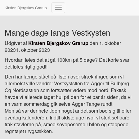
Kirsten Bjergskov Grarup
Skift
navigation
Mange dage langs Vestkysten
Udgivet af
Kirsten Bjergskov Grarup
den
1. oktober
2023
1. oktober 2023
Hvordan føles det at gå 100km på 5 dage? Det korte svar:
det føles rigtig godt!
Den har længe stået på listen over strækninger, som vi
allerhelst ville vandre: Vestkyststien fra Agger til Bulbjerg.
Og Nordsøstien som fortsætter videre mod nord. Faktisk
havde vi allerede taget hul på den for et par år siden, da vi
en varm sommerdag gik selve Agger Tange rundt.
Men så var der hele tiden noget andet som bød sig til eller
overtog kalenderen. Indtil sidste uge hvor vi stort set bare
trak støvlerne på, smed soveposerne i bilen og stoppede
regntøjet i rygsækken.