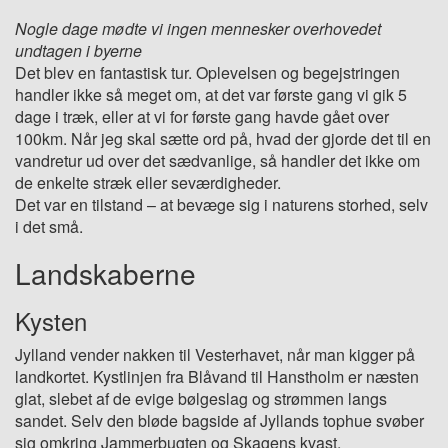
Nogle dage mødte vi ingen mennesker overhovedet
undtagen i byerne
Det blev en fantastisk tur. Oplevelsen og begejstringen
handler ikke så meget om, at det var første gang vi gik 5
dage i træk, eller at vi for første gang havde gået over
100km. Når jeg skal sætte ord på, hvad der gjorde det til en
vandretur ud over det sædvanlige, så handler det ikke om
de enkelte stræk eller seværdigheder.
Det var en tilstand – at bevæge sig i naturens storhed, selv
i det små.
Landskaberne
Kysten
Jylland vender nakken til Vesterhavet, når man kigger på
landkortet. Kystlinjen fra Blåvand til Hanstholm er næsten
glat, slebet af de evige bølgeslag og strømmen langs
sandet. Selv den bløde bagside af Jyllands tophue svøber
sig omkring Jammerbugten og Skagens kvast.