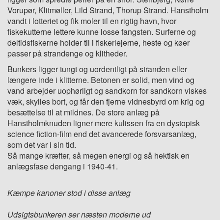
Vorupør, Klitmøller, Lild Strand, Thorup Strand. Hanstholm
vandt i lotteriet og fik moler til en rigtig havn, hvor
fiskekutterne lettere kunne losse fangsten. Surferne og
deltidsfiskerne holder til i fiskerlejerne, heste og køer
passer på strandenge og klitheder.
Bunkers ligger tungt og uordentligt på stranden eller
længere inde i klitterne. Betonen er solid, men vind og
vand arbejder uophørligt og sandkorn for sandkorn viskes
væk, skylles bort, og får den fjerne vidnesbyrd om krig og
besættelse til at mildnes. De store anlæg på
Hanstholmknuden ligner mere kulissen fra en dystopisk
science fiction-film end det avancerede forsvarsanlæg,
som det var i sin tid.
Så mange kræfter, så megen energi og så hektisk en
anlægsfase dengang i 1940-41.
Kæmpe kanoner stod i disse anlæg
Udsigtsbunkeren ser næsten moderne ud