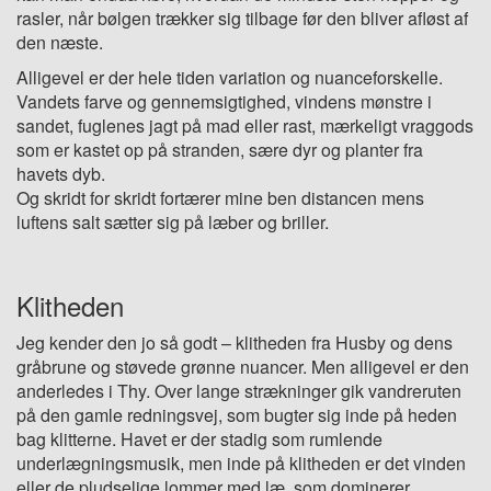
rasler, når bølgen trækker sig tilbage før den bliver afløst af
den næste.
Alligevel er der hele tiden variation og nuanceforskelle.
Vandets farve og gennemsigtighed, vindens mønstre i
sandet, fuglenes jagt på mad eller rast, mærkeligt vraggods
som er kastet op på stranden, sære dyr og planter fra
havets dyb.
Og skridt for skridt fortærer mine ben distancen mens
luftens salt sætter sig på læber og briller.
Klitheden
Jeg kender den jo så godt – klitheden fra Husby og dens
gråbrune og støvede grønne nuancer. Men alligevel er den
anderledes i Thy. Over lange strækninger gik vandreruten
på den gamle redningsvej, som bugter sig inde på heden
bag klitterne. Havet er der stadig som rumlende
underlægningsmusik, men inde på klitheden er det vinden
eller de pludselige lommer med læ, som dominerer.