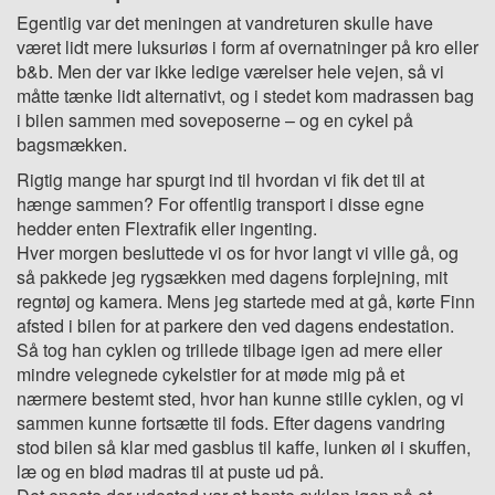
Egentlig var det meningen at vandreturen skulle have
været lidt mere luksuriøs i form af overnatninger på kro eller
b&b. Men der var ikke ledige værelser hele vejen, så vi
måtte tænke lidt alternativt, og i stedet kom madrassen bag
i bilen sammen med soveposerne – og en cykel på
bagsmækken.
Rigtig mange har spurgt ind til hvordan vi fik det til at
hænge sammen? For offentlig transport i disse egne
hedder enten Flextrafik eller ingenting.
Hver morgen besluttede vi os for hvor langt vi ville gå, og
så pakkede jeg rygsækken med dagens forplejning, mit
regntøj og kamera. Mens jeg startede med at gå, kørte Finn
afsted i bilen for at parkere den ved dagens endestation.
Så tog han cyklen og trillede tilbage igen ad mere eller
mindre velegnede cykelstier for at møde mig på et
nærmere bestemt sted, hvor han kunne stille cyklen, og vi
sammen kunne fortsætte til fods. Efter dagens vandring
stod bilen så klar med gasblus til kaffe, lunken øl i skuffen,
læ og en blød madras til at puste ud på.