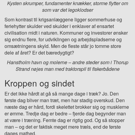
Kysten skrumper, fundamenter knækker, storme flytter om
som var det legoklodser
Som kontrast til krigsanlæggene ligger sommerhuse og
feriehytter skulder ved skulder i enklaver af ensartet
civilisation midt i naturen. Kommuner og investorer ønsker
sig endnu flere, for udviklingen og arbejdspladserne og
omsætningens skyld. Men de fleste står jo tomme store
dele af året? Er det bæredygtigt?
Hanstholm havn og molerne – andre steder som i Thorup
Strand nøjes man med traktorspil til fiskerbådene
Kroppen og sindet
Er det ikke hårdt at gå så mange dage i træk? Jo. Den
første dag bliver man træt, men har stadig overskud. Den
næste dag er hård, fordi skelettet brokker sig og musklerne
er ømme. Tredje dag er bedre – fjerde dag begynder man
at være i træning. Femte dag er rigtig god. Og så stopper
man – og det er faktisk meget mere træls, end de første
dages mathed.