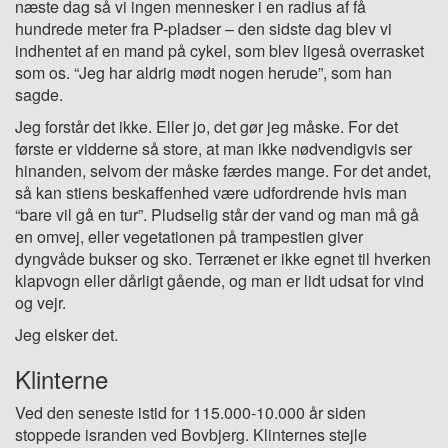
næste dag så vi ingen mennesker i en radius af få
hundrede meter fra P-pladser – den sidste dag blev vi
indhentet af en mand på cykel, som blev ligeså overrasket
som os. “Jeg har aldrig mødt nogen herude”, som han
sagde.
Jeg forstår det ikke. Eller jo, det gør jeg måske. For det
første er vidderne så store, at man ikke nødvendigvis ser
hinanden, selvom der måske færdes mange. For det andet,
så kan stiens beskaffenhed være udfordrende hvis man
“bare vil gå en tur”. Pludselig står der vand og man må gå
en omvej, eller vegetationen på trampestien giver
dyngvåde bukser og sko. Terrænet er ikke egnet til hverken
klapvogn eller dårligt gående, og man er lidt udsat for vind
og vejr.
Jeg elsker det.
Klinterne
Ved den seneste istid for 115.000-10.000 år siden
stoppede isranden ved Bovbjerg. Klinternes stejle