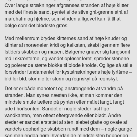
Over lange strækninger afgrænses stranden af høje klitter
med det fineste sand, pyntet af de stive grå-grønne strå af
marehalm og hjelme, som vinden alligevel kan få til at
bølge som det blødeste græs.
Med mellemrum brydes klitternes sand af høje knuder og
klinter af moræneler, kridt og kalksten, skabt igennem flere
istiders skubben og masen. Bølgerne gnaver sig langsomt
ind i skrænterne, og vandet opløser leret, spreder stenene
og polerer de større blokke til bløde knolde. Og lige så stille
forsvinder fundamentet for kyststrækningens høje fyrtårne –
bid for bid, storm efter storm og regnskyl på regnskyl.
Det er er både monotont og anstrengende at vandre på
stranden. Man synes næsten ikke, at man kommer den
mindste smule tættere på pynten eller målet langt, langt
ude i horisonten. Sandet er nogle steder fast lige i
vandkanten, men oftest eftergivende eller blødt. Andre
steder er sandet erstattet af sten, slebet glatte og ovale af
vandets uophørlige skubben rundt med dem – nogle gange
kan man endda høre, hvordan de mindste sten hopper og