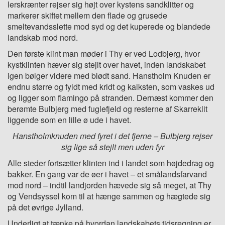
lerskrænter rejser sig højt over kystens sandklitter og
markerer skiftet mellem den flade og grusede
smeltevandsslette mod syd og det kuperede og blandede
landskab mod nord.
Den første klint man møder i Thy er ved Lodbjerg, hvor
kystklinten hæver sig stejlt over havet, inden landskabet
igen bølger videre med blødt sand. Hanstholm Knuden er
endnu større og fyldt med kridt og kalksten, som vaskes ud
og ligger som flamingo på stranden. Dernæst kommer den
berømte Bulbjerg med fuglefjeld og resterne af Skarreklit
liggende som en lille ø ude i havet.
Hanstholmknuden med fyret i det fjerne – Bulbjerg rejser
sig lige så stejlt men uden fyr
Alle steder fortsætter klinten ind i landet som højdedrag og
bakker. En gang var de øer i havet – et smålandsfarvand
mod nord – indtil landjorden hævede sig så meget, at Thy
og Vendsyssel kom til at hænge sammen og hægtede sig
på det øvrige Jylland.
Underligt at tænke på hvordan landskabets tidsregning er