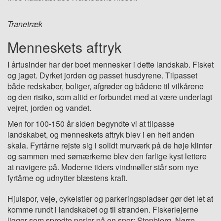
Tranetræk
Menneskets aftryk
I årtusinder har der boet mennesker i dette landskab. Fisket
og jaget. Dyrket jorden og passet husdyrene. Tilpasset
både redskaber, boliger, afgrøder og bådene til vilkårene
og den risiko, som altid er forbundet med at være underlagt
vejret, jorden og vandet.
Men for 100-150 år siden begyndte vi at tilpasse
landskabet, og menneskets aftryk blev i en helt anden
skala. Fyrtårne rejste sig i solidt murværk på de høje klinter
og sammen med sømærkerne blev den farlige kyst lettere
at navigere på. Moderne tiders vindmøller står som nye
fyrtårne og udnytter blæstens kraft.
Hjulspor, veje, cykelstier og parkeringspladser gør det let at
komme rundt i landskabet og til stranden. Fiskerlejerne
ligger som spredte perler på en snor: Stenbjerg, Nørre