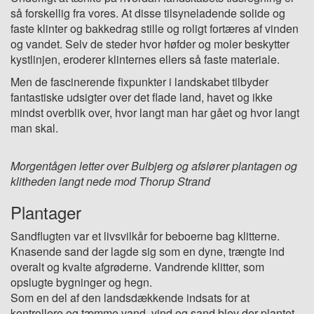
så forskellig fra vores. At disse tilsyneladende solide og
faste klinter og bakkedrag stille og roligt fortæres af vinden
og vandet. Selv de steder hvor høfder og moler beskytter
kystlinjen, eroderer klinternes ellers så faste materiale.
Men de fascinerende fixpunkter i landskabet tilbyder
fantastiske udsigter over det flade land, havet og ikke
mindst overblik over, hvor langt man har gået og hvor langt
man skal.
Morgentågen letter over Bulbjerg og afslører plantagen og
klitheden langt nede mod Thorup Strand
Plantager
Sandflugten var et livsvilkår for beboerne bag klitterne.
Knasende sand der lagde sig som en dyne, trængte ind
overalt og kvalte afgrøderne. Vandrende klitter, som
opslugte bygninger og hegn.
Som en del af den landsdækkende indsats for at
kontrollere og tæmme vand, vind og sand blev der plantet